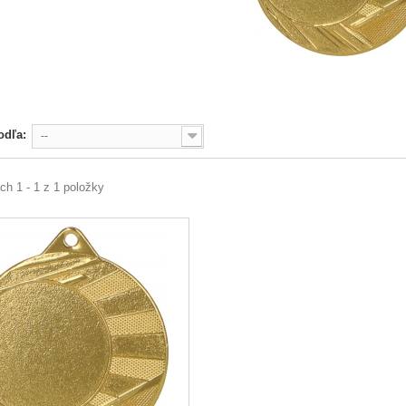
M
odľa:
--
h 1 - 1 z 1 položky