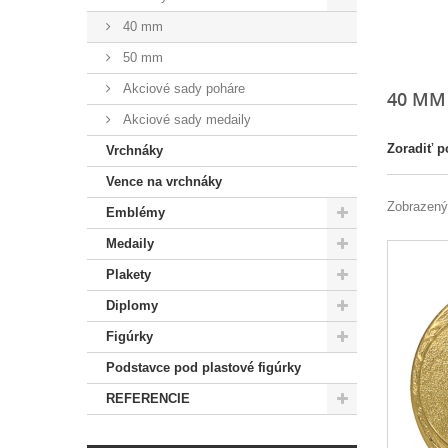
40 mm
50 mm
Akciové sady poháre
40 M
Akciové sady medaily
Zoradiť p
Vrchnáky
Vence na vrchnáky
Zobrazenýc
Emblémy
Medaily
Plakety
Diplomy
Figúrky
Podstavce pod plastové figúrky
REFERENCIE