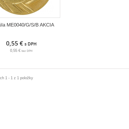
ila ME0040/G/S/B AKCIA
0,55 €
s DPH
0,55 €
bez DPH
h 1 - 1 z 1 položky