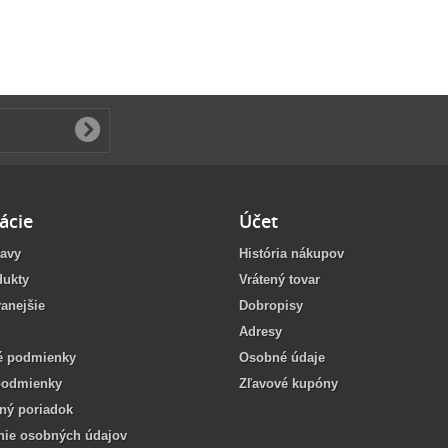
ácie
Účet
ľavy
História nákupov
dukty
Vrátený tovar
anejšie
Dobropisy
Adresy
 podmienky
Osobné údaje
podmienky
Zľavové kupóny
ný poriadok
nie osobných údajov