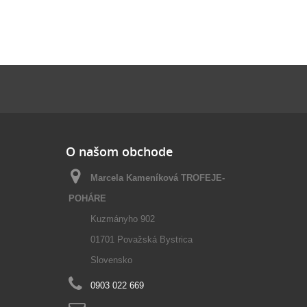
O našom obchode
Marcela Kameníková TROFEJE-
POHÁRE
Kuzmányho 902
01701 Považská Bystrica
Slovensko
0903 022 669