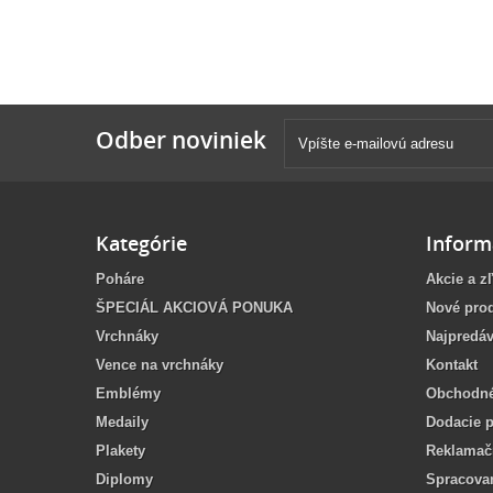
Odber noviniek
Kategórie
Inform
Poháre
Akcie a z
ŠPECIÁL AKCIOVÁ PONUKA
Nové pro
Vrchnáky
Najpredáv
Vence na vrchnáky
Kontakt
Emblémy
Obchodné
Medaily
Dodacie 
Plakety
Reklamač
Diplomy
Spracova