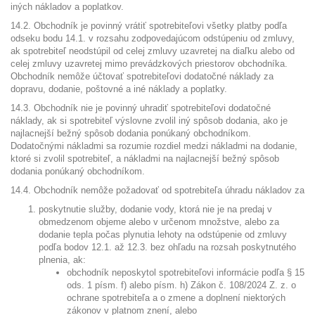
iných nákladov a poplatkov.
14.2. Obchodník je povinný vrátiť spotrebiteľovi všetky platby podľa
odseku bodu 14.1. v rozsahu zodpovedajúcom odstúpeniu od zmluvy,
ak spotrebiteľ neodstúpil od celej zmluvy uzavretej na diaľku alebo od
celej zmluvy uzavretej mimo prevádzkových priestorov obchodníka.
Obchodník nemôže účtovať spotrebiteľovi dodatočné náklady za
dopravu, dodanie, poštovné a iné náklady a poplatky.
14.3. Obchodník nie je povinný uhradiť spotrebiteľovi dodatočné
náklady, ak si spotrebiteľ výslovne zvolil iný spôsob dodania, ako je
najlacnejší bežný spôsob dodania ponúkaný obchodníkom.
Dodatočnými nákladmi sa rozumie rozdiel medzi nákladmi na dodanie,
ktoré si zvolil spotrebiteľ, a nákladmi na najlacnejší bežný spôsob
dodania ponúkaný obchodníkom.
14.4. Obchodník nemôže požadovať od spotrebiteľa úhradu nákladov za
poskytnutie služby, dodanie vody, ktorá nie je na predaj v
obmedzenom objeme alebo v určenom množstve, alebo za
dodanie tepla počas plynutia lehoty na odstúpenie od zmluvy
podľa bodov 12.1. až 12.3. bez ohľadu na rozsah poskytnutého
plnenia, ak:
obchodník neposkytol spotrebiteľovi informácie podľa § 15
ods. 1 písm. f) alebo písm. h) Zákon č. 108/2024 Z. z. o
ochrane spotrebiteľa a o zmene a doplnení niektorých
zákonov v platnom znení, alebo