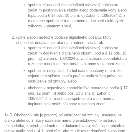
spotrebiteľ neudelil obchodníkovi výslovný súhlas so
začatím poskytovania služby alebo dodávania vody alebo
tepla podľa § 17 ods. 10 písm. c) Zákon č. 108/2024 Z. z.
o ochrane spotrebiteľa a o zmene a doplnení niektorých
zákonov v platnom znení,
úplné alebo čiastočné dodanie digitálneho obsahu, ktorý
obchodník dodáva inak ako na hmotnom nosiči, ak:
spotrebiteľ neudelil obchodníkovi výslovný súhlas so
začatím dodávania digitálneho obsahu podľa § 17 ods. 10
písm. c) Zákon č. 108/2024 Z. z. o ochrane spotrebiteľa a
o zmene a doplnení niektorých zákonov v platnom znení,
spotrebiteľ nevyhlásil, že bol riadne poučený o tom, že
vyjadrením súhlasu podľa prvého bodu stráca právo na
odstúpenie od zmluvy, alebo
obchodník neposkytol spotrebiteľovi potvrdenie podľa § 17
ods. 12 písm. b) alebo ods. 13 písm. b) Zákon č.
108/2024 Z. z. o ochrane spotrebiteľa a o zmene a
doplnení niektorých zákonov v platnom znení.
14.5. Obchodník nie je povinný pri odstúpení od zmluvy uzavretej na
diaľku alebo od zmluvy uzavretej mimo prevádzkových priestorov
obchodníka, ktorých predmetom je dodanie tovaru, vrátiť spotrebiteľovi
platby podľa bodu 14.1. pred tým, ako mu je tovar doručený alebo kým