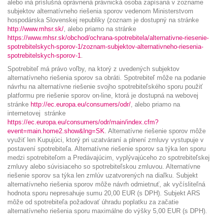
alebo iná príslušná oprávnená právnická osoba zapísaná v zozname
subjektov alternatívneho riešenia sporov vedenom Ministerstvom
hospodárska Slovenskej republiky (zoznam je dostupný na stránke
http://www.mhsr.sk/
, alebo priamo na stránke
https://www.mhsr.sk/obchod/ochrana-spotrebitela/alternativne-riesenie-
spotrebitelskych-sporov-1/zoznam-subjektov-alternativneho-riesenia-
spotrebitelskych-sporov-1
.
Spotrebiteľ má právo voľby, na ktorý z uvedených subjektov
alternatívneho riešenia sporov sa obráti. Spotrebiteľ môže na podanie
návrhu na alternatívne riešenie svojho spotrebiteľského sporu použiť
platformu pre riešenie sporov on-line, ktorá je dostupná na webovej
stránke
http://ec.europa.eu/consumers/odr/
, alebo priamo na
internetovej stránke
https://ec.europa.eu/consumers/odr/main/index.cfm?
event=main.home2.show&lng=SK
. Alternatívne riešenie sporov môže
využiť len Kupujúci, ktorý pri uzatváraní a plnení zmluvy vystupuje v
postavení spotrebiteľa. Alternatívne riešenie sporov sa týka len sporu
medzi spotrebiteľom a Predávajúcim, vyplývajúceho zo spotrebiteľskej
zmluvy alebo súvisiaceho so spotrebiteľskou zmluvou. Alternatívne
riešenie sporov sa týka len zmlúv uzatvorených na diaľku. Subjekt
alternatívneho riešenia sporov môže návrh odmietnuť, ak vyčísliteľná
hodnota sporu nepresahuje sumu 20,00 EUR (s DPH). Subjekt ARS
môže od spotrebiteľa požadovať úhradu poplatku za začatie
alternatívneho riešenia sporu maximálne do výšky 5,00 EUR (s DPH).