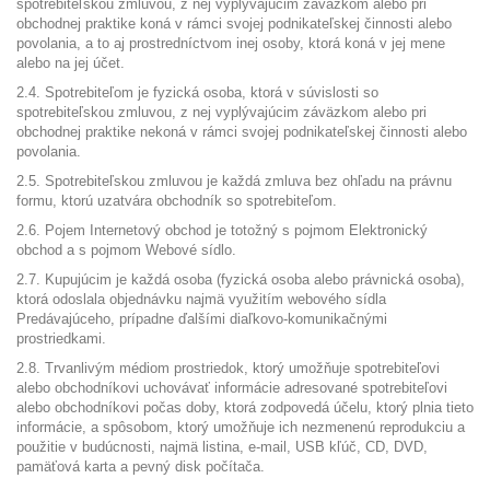
spotrebiteľskou zmluvou, z nej vyplývajúcim záväzkom alebo pri
obchodnej praktike koná v rámci svojej podnikateľskej činnosti alebo
povolania, a to aj prostredníctvom inej osoby, ktorá koná v jej mene
alebo na jej účet.
2.4. Spotrebiteľom je fyzická osoba, ktorá v súvislosti so
spotrebiteľskou zmluvou, z nej vyplývajúcim záväzkom alebo pri
obchodnej praktike nekoná v rámci svojej podnikateľskej činnosti alebo
povolania.
2.5. Spotrebiteľskou zmluvou je každá zmluva bez ohľadu na právnu
formu, ktorú uzatvára obchodník so spotrebiteľom.
2.6. Pojem Internetový obchod je totožný s pojmom Elektronický
obchod a s pojmom Webové sídlo.
2.7. Kupujúcim je každá osoba (fyzická osoba alebo právnická osoba),
ktorá odoslala objednávku najmä využitím webového sídla
Predávajúceho, prípadne ďalšími diaľkovo-komunikačnými
prostriedkami.
2.8. Trvanlivým médiom prostriedok, ktorý umožňuje spotrebiteľovi
alebo obchodníkovi uchovávať informácie adresované spotrebiteľovi
alebo obchodníkovi počas doby, ktorá zodpovedá účelu, ktorý plnia tieto
informácie, a spôsobom, ktorý umožňuje ich nezmenenú reprodukciu a
použitie v budúcnosti, najmä listina, e-mail, USB kľúč, CD, DVD,
pamäťová karta a pevný disk počítača.