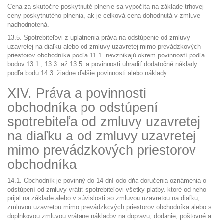
Cena za skutočne poskytnuté plnenie sa vypočíta na základe trhovej
ceny poskytnutého plnenia, ak je celková cena dohodnutá v zmluve
nadhodnotená.
13.5. Spotrebiteľovi z uplatnenia práva na odstúpenie od zmluvy
uzavretej na diaľku alebo od zmluvy uzavretej mimo prevádzkových
priestorov obchodníka podľa 11.1. nevznikajú okrem povinností podľa
bodov 13.1., 13.3. až 13.5. a povinnosti uhradiť dodatočné náklady
podľa bodu 14.3. žiadne ďalšie povinnosti alebo náklady.
XIV. Práva a povinnosti
obchodníka po odstúpení
spotrebiteľa od zmluvy uzavretej
na diaľku a od zmluvy uzavretej
mimo prevádzkových priestorov
obchodníka
14.1. Obchodník je povinný do 14 dní odo dňa doručenia oznámenia o
odstúpení od zmluvy vrátiť spotrebiteľovi všetky platby, ktoré od neho
prijal na základe alebo v súvislosti so zmluvou uzavretou na diaľku,
zmluvou uzavretou mimo prevádzkových priestorov obchodníka alebo s
doplnkovou zmluvou vrátane nákladov na dopravu, dodanie, poštovné a