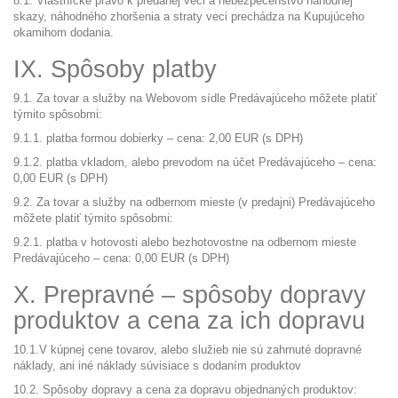
8.1. Vlastnícke právo k predanej veci a nebezpečenstvo náhodnej
skazy, náhodného zhoršenia a straty veci prechádza na Kupujúceho
okamihom dodania.
IX. Spôsoby platby
9.1. Za tovar a služby na Webovom sídle Predávajúceho môžete platiť
týmito spôsobmi:
9.1.1. platba formou dobierky – cena: 2,00 EUR (s DPH)
9.1.2. platba vkladom, alebo prevodom na účet Predávajúceho – cena:
0,00 EUR (s DPH)
9.2. Za tovar a služby na odbernom mieste (v predajni) Predávajúceho
môžete platiť týmito spôsobmi:
9.2.1. platba v hotovosti alebo bezhotovostne na odbernom mieste
Predávajúceho – cena: 0,00 EUR (s DPH)
X. Prepravné – spôsoby dopravy
produktov a cena za ich dopravu
10.1.V kúpnej cene tovarov, alebo služieb nie sú zahrnuté dopravné
náklady, ani iné náklady súvisiace s dodaním produktov
10.2. Spôsoby dopravy a cena za dopravu objednaných produktov: