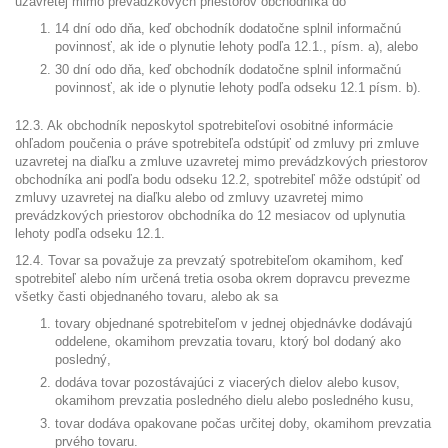
uzavretej mimo prevádzkových priestorov obchodníka do
14 dní odo dňa, keď obchodník dodatočne splnil informačnú
povinnosť, ak ide o plynutie lehoty podľa 12.1., písm. a), alebo
30 dní odo dňa, keď obchodník dodatočne splnil informačnú
povinnosť, ak ide o plynutie lehoty podľa odseku 12.1 písm. b).
12.3. Ak obchodník neposkytol spotrebiteľovi osobitné informácie
ohľadom poučenia o práve spotrebiteľa odstúpiť od zmluvy pri zmluve
uzavretej na diaľku a zmluve uzavretej mimo prevádzkových priestorov
obchodníka ani podľa bodu odseku 12.2, spotrebiteľ môže odstúpiť od
zmluvy uzavretej na diaľku alebo od zmluvy uzavretej mimo
prevádzkových priestorov obchodníka do 12 mesiacov od uplynutia
lehoty podľa odseku 12.1.
12.4. Tovar sa považuje za prevzatý spotrebiteľom okamihom, keď
spotrebiteľ alebo ním určená tretia osoba okrem dopravcu prevezme
všetky časti objednaného tovaru, alebo ak sa
tovary objednané spotrebiteľom v jednej objednávke dodávajú
oddelene, okamihom prevzatia tovaru, ktorý bol dodaný ako
posledný,
dodáva tovar pozostávajúci z viacerých dielov alebo kusov,
okamihom prevzatia posledného dielu alebo posledného kusu,
tovar dodáva opakovane počas určitej doby, okamihom prevzatia
prvého tovaru.