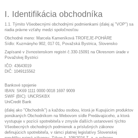
I. Identifikácia obchodníka
1.1. Týmito Všeobecnými obchodnými podmienkami (ďalej aj "VOP") sa
riadia právne vzťahy medzi spoločnosťou
Obchodné meno: Marcela Kameníková TROFEJE-POHÁRE
Sídlo: Kuzmányho 902, 017 01, Považská Bystrica, Slovensko
Zapísané v živnostenskom registri č.330-15091 na Okresnom úrade v
Považskej Bystrici
IČO: 43643019
DIČ: 1049115562
Bankové spojenie
IBAN: SK69 1111 0000 0018 1697 9009
SWIF (BIC): UNCRSKBX
UniCredit Bank
(ďalej ako "Obchodník") a každou osobou, ktorá je Kupujúcim produktov
ponúkaných Obchodníkom na Webovom sídle Predávajúceho, a ktorá
vystupuje v pozícii spotrebiteľa v zmysle ďalších ustanovení týchto
Všeobecných obchodných podmienok a príslušných zákonov
definujúcich spotrebiteľa, v rámci platnej legislatívy Slovenskej
republiky najmä zákonov: Zákon č. 108/2024 Z. z. o ochrane