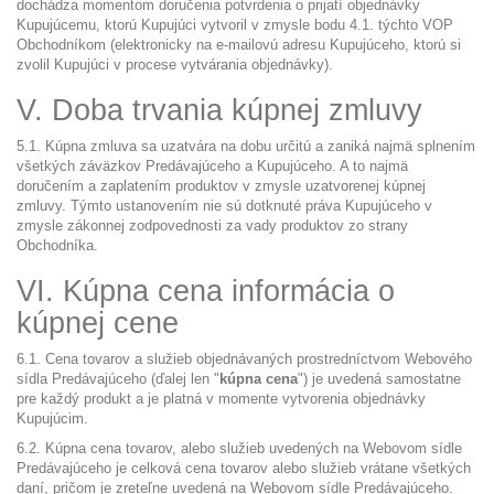
dochádza momentom doručenia potvrdenia o prijatí objednávky
Kupujúcemu, ktorú Kupujúci vytvoril v zmysle bodu 4.1. týchto VOP
Obchodníkom (elektronicky na e-mailovú adresu Kupujúceho, ktorú si
zvolil Kupujúci v procese vytvárania objednávky).
V. Doba trvania kúpnej zmluvy
5.1. Kúpna zmluva sa uzatvára na dobu určitú a zaniká najmä splnením
všetkých záväzkov Predávajúceho a Kupujúceho. A to najmä
doručením a zaplatením produktov v zmysle uzatvorenej kúpnej
zmluvy. Týmto ustanovením nie sú dotknuté práva Kupujúceho v
zmysle zákonnej zodpovednosti za vady produktov zo strany
Obchodníka.
VI. Kúpna cena informácia o
kúpnej cene
6.1. Cena tovarov a služieb objednávaných prostredníctvom Webového
sídla Predávajúceho (ďalej len "
kúpna cena
") je uvedená samostatne
pre každý produkt a je platná v momente vytvorenia objednávky
Kupujúcim.
6.2. Kúpna cena tovarov, alebo služieb uvedených na Webovom sídle
Predávajúceho je celková cena tovarov alebo služieb vrátane všetkých
daní, pričom je zreteľne uvedená na Webovom sídle Predávajúceho.