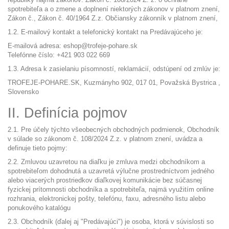
spotrebiteľa a o zmene a doplnení niektorých zákonov v platnom znení,
Zákon č., Zákon č. 40/1964 Z.z. Občiansky zákonník v platnom znení,
1.2. E-mailový kontakt a telefonický kontakt na Predávajúceho je:
E-mailová adresa: eshop@trofeje-pohare.sk
Telefónne číslo: +421
903 022 669
1.3. Adresa k zasielaniu písomností, reklamácií, odstúpení od zmlúv je:
TROFEJE-POHARE.SK, Kuzmányho 902, 017 01, Považská Bystrica ,
Slovensko
II. Definícia pojmov
2.1. Pre účely týchto všeobecných obchodných podmienok, Obchodník
v súlade so zákonom č. 108/2024 Z.z. v platnom znení, uvádza a
definuje tieto pojmy:
2.2. Zmluvou uzavretou na diaľku je zmluva medzi obchodníkom a
spotrebiteľom dohodnutá a uzavretá výlučne prostredníctvom jedného
alebo viacerých prostriedkov diaľkovej komunikácie bez súčasnej
fyzickej prítomnosti obchodníka a spotrebiteľa, najmä využitím online
rozhrania, elektronickej pošty, telefónu, faxu, adresného listu alebo
ponukového katalógu
2.3. Obchodník (ďalej aj "Predávajúci") je osoba, ktorá v súvislosti so