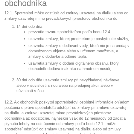
obchodníka
12.1. Spotrebiteľ môže odstúpiť od zmluvy uzavretej na diaľku alebo od
zmluvy uzavretej mimo prevádzkových priestorov obchodníka do
14 dní odo dňa
prevzatia tovaru spotrebiteľom podľa bodu 12.4.
uzavretia zmluvy, ktorej predmetom je poskytnutie služby,
uzavretia zmluvy o dodávaní vody, ktorá nie je na predaj v
obmedzenom objeme alebo v určenom množstve, a
zmluvy o dodávke a odbere tepla,
uzavretia zmluvy o dodaní digitálneho obsahu, ktorý
obchodník dodáva inak ako na hmotnom nosiči,
30 dní odo dňa uzavretia zmluvy pri nevyžiadanej návšteve
alebo v súvislosti s ňou alebo na predajnej akcii alebo v
súvislosti s ňou.
12.2. Ak obchodník poskytol spotrebiteľovi osobitné informácie ohľadom
poučenia o práve spotrebiteľa odstúpiť od zmluvy pri zmluve uzavretej
na diaľku a zmluve uzavretej mimo prevádzkových priestorov
obchodníka až dodatočne, najneskôr však do 12 mesiacov od začatia
plynutia lehoty na odstúpenie od zmluvy podľa bodu 12.1., môže
spotrebiteľ odstúpiť od zmluvy uzavretej na diaľku alebo od zmluvy