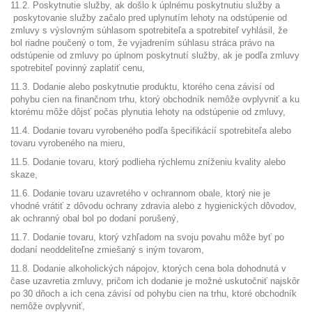
11.2. Poskytnutie služby, ak došlo k úplnému poskytnutiu služby a
poskytovanie služby začalo pred uplynutím lehoty na odstúpenie od
zmluvy s výslovným súhlasom spotrebiteľa a spotrebiteľ vyhlásil, že
bol riadne poučený o tom, že vyjadrením súhlasu stráca právo na
odstúpenie od zmluvy po úplnom poskytnutí služby, ak je podľa zmluvy
spotrebiteľ povinný zaplatiť cenu,
11.3. Dodanie alebo poskytnutie produktu, ktorého cena závisí od
pohybu cien na finančnom trhu, ktorý obchodník nemôže ovplyvniť a ku
ktorému môže dôjsť počas plynutia lehoty na odstúpenie od zmluvy,
11.4. Dodanie tovaru vyrobeného podľa špecifikácií spotrebiteľa alebo
tovaru vyrobeného na mieru,
11.5. Dodanie tovaru, ktorý podlieha rýchlemu zníženiu kvality alebo
skaze,
11.6. Dodanie tovaru uzavretého v ochrannom obale, ktorý nie je
vhodné vrátiť z dôvodu ochrany zdravia alebo z hygienických dôvodov,
ak ochranný obal bol po dodaní porušený,
11.7. Dodanie tovaru, ktorý vzhľadom na svoju povahu môže byť po
dodaní neoddeliteľne zmiešaný s iným tovarom,
11.8. Dodanie alkoholických nápojov, ktorých cena bola dohodnutá v
čase uzavretia zmluvy, pričom ich dodanie je možné uskutočniť najskôr
po 30 dňoch a ich cena závisí od pohybu cien na trhu, ktoré obchodník
nemôže ovplyvniť,