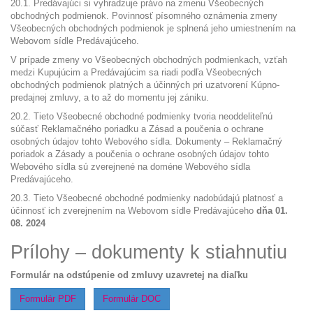
20.1. Predávajúci si vyhradzuje právo na zmenu Všeobecných
obchodných podmienok. Povinnosť písomného oznámenia zmeny
Všeobecných obchodných podmienok je splnená jeho umiestnením na
Webovom sídle Predávajúceho.
V prípade zmeny vo Všeobecných obchodných podmienkach, vzťah
medzi Kupujúcim a Predávajúcim sa riadi podľa Všeobecných
obchodných podmienok platných a účinných pri uzatvorení Kúpno-
predajnej zmluvy, a to až do momentu jej zániku.
20.2. Tieto Všeobecné obchodné podmienky tvoria neoddeliteľnú
súčasť Reklamačného poriadku a Zásad a poučenia o ochrane
osobných údajov tohto Webového sídla. Dokumenty – Reklamačný
poriadok a Zásady a poučenia o ochrane osobných údajov tohto
Webového sídla sú zverejnené na doméne Webového sídla
Predávajúceho.
20.3. Tieto Všeobecné obchodné podmienky nadobúdajú platnosť a
účinnosť ich zverejnením na Webovom sídle Predávajúceho
dňa 01.
08. 2024
Prílohy – dokumenty k stiahnutiu
Formulár na odstúpenie od zmluvy uzavretej na diaľku
Formulár PDF
Formulár DOC