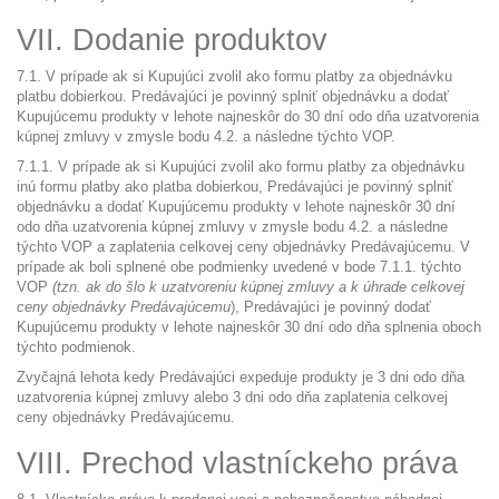
VII. Dodanie produktov
7.1. V prípade ak si Kupujúci zvolil ako formu platby za objednávku
platbu dobierkou. Predávajúci je povinný splniť objednávku a dodať
Kupujúcemu produkty v lehote najneskôr do 30 dní odo dňa uzatvorenia
kúpnej zmluvy v zmysle bodu 4.2. a následne týchto VOP.
7.1.1. V prípade ak si Kupujúci zvolil ako formu platby za objednávku
inú formu platby ako platba dobierkou, Predávajúci je povinný splniť
objednávku a dodať Kupujúcemu produkty v lehote najneskôr 30 dní
odo dňa uzatvorenia kúpnej zmluvy v zmysle bodu 4.2. a následne
týchto VOP a zaplatenia celkovej ceny objednávky Predávajúcemu. V
prípade ak boli splnené obe podmienky uvedené v bode 7.1.1. týchto
VOP
(tzn. ak do šlo k uzatvoreniu kúpnej zmluvy a k úhrade celkovej
ceny objednávky Predávajúcemu
), Predávajúci je povinný dodať
Kupujúcemu produkty v lehote najneskôr 30 dní odo dňa splnenia oboch
týchto podmienok.
Zvyčajná lehota kedy Predávajúci expeduje produkty je 3 dni odo dňa
uzatvorenia kúpnej zmluvy alebo 3 dni odo dňa zaplatenia celkovej
ceny objednávky Predávajúcemu.
VIII. Prechod vlastníckeho práva