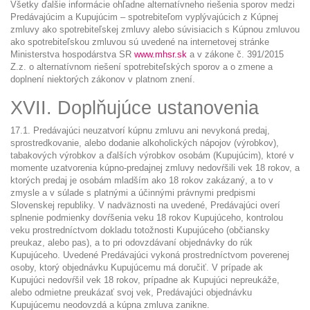
Všetky ďalšie informácie ohľadne alternatívneho riešenia sporov medzi
Predávajúcim a Kupujúcim – spotrebiteľom vyplývajúcich z Kúpnej
zmluvy ako spotrebiteľskej zmluvy alebo súvisiacich s Kúpnou zmluvou
ako spotrebiteľskou zmluvou sú uvedené na internetovej stránke
Ministerstva hospodárstva SR
www.mhsr.sk
a v zákone č. 391/2015
Z.z. o alternatívnom riešení spotrebiteľských sporov a o zmene a
doplnení niektorých zákonov v platnom znení.
XVII. Doplňujúce ustanovenia
17.1. Predávajúci neuzatvorí kúpnu zmluvu ani nevykoná predaj,
sprostredkovanie, alebo dodanie alkoholických nápojov (výrobkov),
tabakových výrobkov a ďalších výrobkov osobám (Kupujúcim), ktoré v
momente uzatvorenia kúpno-predajnej zmluvy nedovŕšili vek 18 rokov, a
ktorých predaj je osobám mladším ako 18 rokov zakázaný, a to v
zmysle a v súlade s platnými a účinnými právnymi predpismi
Slovenskej republiky. V nadväznosti na uvedené, Predávajúci overí
splnenie podmienky dovŕšenia veku 18 rokov Kupujúceho, kontrolou
veku prostredníctvom dokladu totožnosti Kupujúceho (občiansky
preukaz, alebo pas), a to pri odovzdávaní objednávky do rúk
Kupujúceho. Uvedené Predávajúci vykoná prostredníctvom poverenej
osoby, ktorý objednávku Kupujúcemu má doručiť. V prípade ak
Kupujúci nedovŕšil vek 18 rokov, prípadne ak Kupujúci nepreukáže,
alebo odmietne preukázať svoj vek, Predávajúci objednávku
Kupujúcemu neodovzdá a kúpna zmluva zanikne.