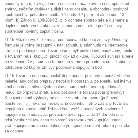
poučený o tom, že vyjadrením súhlasu stráca právo na odstúpenie od
zmluvy začatím dodávania digitálneho obsahu, a obchodník poskytol
spotrebiteľovi potvrdenie podľa § 17 ods. 12 písm. b) alebo ods. 13
písm. b) Zákon č. 108/2024 Z. z. o ochrane spotrebiteľa a o zmene a
doplnení niektorých zákonov v platnom znení, ak je podľa zmluvy
spotrebiteľ povinný zaplatiť cenu.
11.15 Môžete využiť formulár odstúpenia od kúpnej zmluvy. Uvedený
formulár je voľne prístupný k nahliadnutiu aj stiahnutiu na internetovej
stránke predávajúceho. Tovar nesmie byť poškodený, používaný, spolu
s tovarom musí kupujúci priložiť doklad o kúpe. Kupujúci súhlasí a berie
na vedomie, že písomnou formou sa v tomto prípade rozumie listina o
odstúpení od kúpnej zmluvy podpísaná kupujúcim bod
11.16 Tovar sa odporúča poslať doporučene, poistený a použiť vhodné
balenie, aby počas prepravy nedošlo k popísaniu, polepeniu, ani inému
znehodnoteniu pôvodných obalov a samotného tovaru (predávajúci
neručí za prípadnú stratu alebo poškodenie tovaru počas prepravy)
Kupujúci uhradí výdavky súvisiace s vrátením tovaru (poštovné,
poistenie, …). Tovar sa nevracia na dobierku. Takto zaslaný tovar sa
neprijíma a vracia späť. Pri dodržaní vyššie uvedených povinností
kupujúceho, predávajúci prevezme tovar späť a do 14 dní odo dňa
odstúpenia zmluvy, cenu zaplatenú za tovar ktorý kupujúci uhradil ,
vráti kupujúcemu vopred dohodnutým spôsobom späť- okrem poplatku
za dopravu.