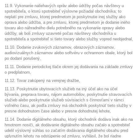
11.9. Vykonanie naliehavých opráv alebo údržby počas návštevy u
spotrebiteľa, o ktorú spotrebiteľ výslovne požiadal obchodníka; to
neplatí pre zmluvu, ktorej predmetom je poskytnutie inej služby ako
oprava alebo údržba, a pre zmluvu, ktorej predmetom je dodanie iného
tovaru ako náhradného dielu potrebného na vykonanie opravy alebo
údržby, ak boli zmluvy uzavreté počas návštevy obchodníka u
spotrebiteľa a spotrebiteľ si tieto tovary alebo služby vopred neobjednal,
11.10. Dodanie zvukových záznamov, obrazových záznamov,
audiovizuálnych záznamov alebo softvéru v ochrannom obale, ktorý bol
po dodaní porušený,
11.11. Dodanie periodickej tlače okrem jej dodávania na základe zmluvy
o predplatnom,
11.12. Tovar zakúpený na verejnej dražbe,
11.13. Poskytnutie ubytovacích služieb na iný účel ako na účel
bývania, preprava tovaru, nájom automobilov, poskytnutie stravovacích
služieb alebo poskytnutie služieb súvisiacich s činnosťami v rámci
voľného času, ak podľa zmluvy má obchodník poskytnúť tieto služby v
presne dohodnutom čase alebo v presne dohodnutej lehote,
11.14. Dodanie digitálneho obsahu, ktorý obchodník dodáva inak ako na
hmotnom nosiči, ak dodávanie digitálneho obsahu začalo a spotrebiteľ
udelil výslovný súhlas so začatím dodávania digitálneho obsahu pred
uplynutím lehoty na odstúpenie od zmluvy, vyhlásil, že bol riadne