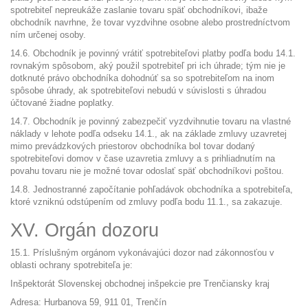
spotrebiteľ nepreukáže zaslanie tovaru späť obchodníkovi, ibaže
obchodník navrhne, že tovar vyzdvihne osobne alebo prostredníctvom
ním určenej osoby.
14.6. Obchodník je povinný vrátiť spotrebiteľovi platby podľa bodu 14.1.
rovnakým spôsobom, aký použil spotrebiteľ pri ich úhrade; tým nie je
dotknuté právo obchodníka dohodnúť sa so spotrebiteľom na inom
spôsobe úhrady, ak spotrebiteľovi nebudú v súvislosti s úhradou
účtované žiadne poplatky.
14.7. Obchodník je povinný zabezpečiť vyzdvihnutie tovaru na vlastné
náklady v lehote podľa odseku 14.1., ak na základe zmluvy uzavretej
mimo prevádzkových priestorov obchodníka bol tovar dodaný
spotrebiteľovi domov v čase uzavretia zmluvy a s prihliadnutím na
povahu tovaru nie je možné tovar odoslať späť obchodníkovi poštou.
14.8. Jednostranné započítanie pohľadávok obchodníka a spotrebiteľa,
ktoré vzniknú odstúpením od zmluvy podľa bodu 11.1., sa zakazuje.
XV. Orgán dozoru
15.1. Príslušným orgánom vykonávajúci dozor nad zákonnosťou v
oblasti ochrany spotrebiteľa je:
Inšpektorát Slovenskej obchodnej inšpekcie pre Trenčiansky kraj
Adresa: Hurbanova 59, 911 01, Trenčín