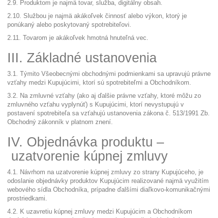
2.9. Produktom je najmä tovar, služba, digitálny obsah.
2.10. Službou je najmä akákoľvek činnosť alebo výkon, ktorý je
ponúkaný alebo poskytovaný spotrebiteľovi.
2.11. Tovarom je akákoľvek hmotná hnuteľná vec.
III. Základné ustanovenia
3.1. Týmito Všeobecnými obchodnými podmienkami sa upravujú právne
vzťahy medzi Kupujúcimi, ktorí sú spotrebiteľmi a Obchodníkom.
3.2. Na zmluvné vzťahy (ako aj ďalšie právne vzťahy, ktoré môžu zo
zmluvného vzťahu vyplynúť) s Kupujúcimi, ktorí nevystupujú v
postavení spotrebiteľa sa vzťahujú ustanovenia zákona č. 513/1991 Zb.
Obchodný zákonník v platnom znení.
IV. Objednávka produktu –
uzatvorenie kúpnej zmluvy
4.1. Návrhom na uzatvorenie kúpnej zmluvy zo strany Kupujúceho, je
odoslanie objednávky produktov Kupujúcim realizované najmä využitím
webového sídla Obchodníka, prípadne ďalšími diaľkovo-komunikačnými
prostriedkami.
4.2. K uzavretiu kúpnej zmluvy medzi Kupujúcim a Obchodníkom