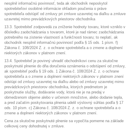
nesplnil informačnú povinnosť, teda ak obchodník neposkytol
spotrebiteľovi osobitné informácie ohľadom poučenia o práve
spotrebiteľa odstúpiť od zmluvy pri zmluve uzavretej na diaľku a zmluve
uzavretej mimo prevádzkových priestorov obchodníka
13.3. Spotrebiteľ zodpovedá za zníženie hodnoty tovaru, ktoré vzniklo v
dôsledku zaobchádzania s tovarom, ktoré je nad rámec zaobchádzania
potrebného na zistenie vlastností a funkčnosti tovaru; to neplatí, ak
obchodník nesplnil informačnú povinnosť podľa § 15 ods. 1 písm. f)
Zákona č. 108/2024 Z. z. o ochrane spotrebiteľa a o zmene a doplnení
niektorých zákonov v platnom znení.
13.4. Spotrebiteľ je povinný uhradiť obchodníkovi cenu za skutočne
poskytnuté plnenie do dňa doručenia oznámenia o odstúpení od zmluvy,
ak spotrebiteľ podľa § 19 ods. 1 Zákona č. 108/2024 Z. z. o ochrane
spotrebiteľa a o zmene a doplnení niektorých zákonov v platnom znení
odstúpi od zmluvy uzavretej na diaľku alebo od zmluvy uzavretej mimo
prevádzkových priestorov obchodníka, ktorých predmetom je
poskytnutie služby, dodávanie vody, ktorá nie je na predaj v
obmedzenom objeme alebo v určenom množstve, alebo dodanie tepla,
a pred začatím poskytovania plnenia udelil výslovný súhlas podľa § 17
ods. 10 písm. c) Zákona č. 108/2024 Z. z. o ochrane spotrebiteľa a o
zmene a doplnení niektorých zákonov v platnom znení.
Cena za skutočne poskytnuté plnenie sa vypočíta pomerne na základe
celkovej ceny dohodnutej v zmluve.