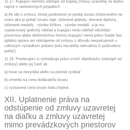
11.17. Kupujúci nemôže odstúpiť od kúpnej zmluvy uzavretej na diaľku
najmä v nasledovných prípadoch:
a) Ak ide o zmluvu, ktorej predmetom je predaj tovaru zhotoveného na
mieru ako je potlač tovaru napr. sklenené plakety, drevené diplomy ,
sklenené medaily , výroba štítkov , výroba medailí a je mu
vypracovaný grafický náhľad a kupujúci tento náhľad odsúhlasí
písomnou alebo elektronickou formou kupujúci nemá právo žiadať bez
úplatnú opravu ani odstúpenie od zmluvy z dôvodu nespokojnosti s
celkovým výsledkom potlače (toto nezahŕňa nekvalitnú či poškodenú
potlač)
11.18. Predávajúci si vyhradzuje právo zrušiť objednávku (odstúpiť od
zmluvy) alebo jej časti ak:
a) tovar sa nevyrába alebo sa prestal vyrábať
b) zmenila sa cena dodávateľa tovaru
c) vystavená cena tovaru bola chybná
XII. Uplatnenie práva na
odstúpenie od zmluvy uzavretej
na diaľku a zmluvy uzavretej
mimo prevádzkových priestorov