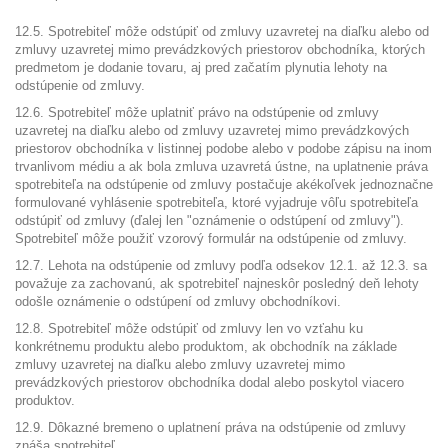
12.5. Spotrebiteľ môže odstúpiť od zmluvy uzavretej na diaľku alebo od
zmluvy uzavretej mimo prevádzkových priestorov obchodníka, ktorých
predmetom je dodanie tovaru, aj pred začatím plynutia lehoty na
odstúpenie od zmluvy.
12.6. Spotrebiteľ môže uplatniť právo na odstúpenie od zmluvy
uzavretej na diaľku alebo od zmluvy uzavretej mimo prevádzkových
priestorov obchodníka v listinnej podobe alebo v podobe zápisu na inom
trvanlivom médiu a ak bola zmluva uzavretá ústne, na uplatnenie práva
spotrebiteľa na odstúpenie od zmluvy postačuje akékoľvek jednoznačne
formulované vyhlásenie spotrebiteľa, ktoré vyjadruje vôľu spotrebiteľa
odstúpiť od zmluvy (ďalej len "oznámenie o odstúpení od zmluvy").
Spotrebiteľ môže použiť vzorový formulár na odstúpenie od zmluvy.
12.7. Lehota na odstúpenie od zmluvy podľa odsekov 12.1. až 12.3. sa
považuje za zachovanú, ak spotrebiteľ najneskôr posledný deň lehoty
odošle oznámenie o odstúpení od zmluvy obchodníkovi.
12.8. Spotrebiteľ môže odstúpiť od zmluvy len vo vzťahu ku
konkrétnemu produktu alebo produktom, ak obchodník na základe
zmluvy uzavretej na diaľku alebo zmluvy uzavretej mimo
prevádzkových priestorov obchodníka dodal alebo poskytol viacero
produktov.
12.9. Dôkazné bremeno o uplatnení práva na odstúpenie od zmluvy
znáša spotrebiteľ.