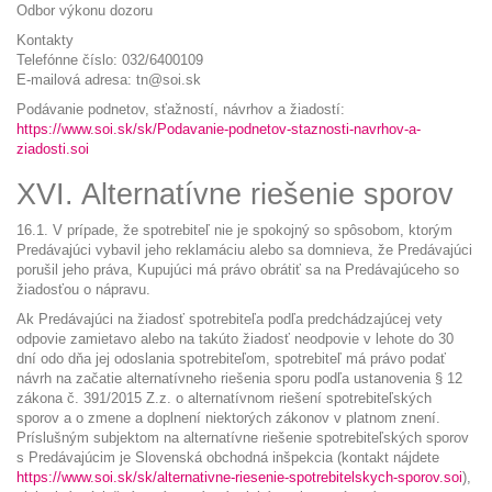
Odbor výkonu dozoru
Kontakty
Telefónne číslo: 032/6400109
E-mailová adresa: tn@soi.sk
Podávanie podnetov, sťažností, návrhov a žiadostí:
https://www.soi.sk/sk/Podavanie-podnetov-staznosti-navrhov-a-
ziadosti.soi
XVI. Alternatívne riešenie sporov
16.1. V prípade, že spotrebiteľ nie je spokojný so spôsobom, ktorým
Predávajúci vybavil jeho reklamáciu alebo sa domnieva, že Predávajúci
porušil jeho práva, Kupujúci má právo obrátiť sa na Predávajúceho so
žiadosťou o nápravu.
Ak Predávajúci na žiadosť spotrebiteľa podľa predchádzajúcej vety
odpovie zamietavo alebo na takúto žiadosť neodpovie v lehote do 30
dní odo dňa jej odoslania spotrebiteľom, spotrebiteľ má právo podať
návrh na začatie alternatívneho riešenia sporu podľa ustanovenia § 12
zákona č. 391/2015 Z.z. o alternatívnom riešení spotrebiteľských
sporov a o zmene a doplnení niektorých zákonov v platnom znení.
Príslušným subjektom na alternatívne riešenie spotrebiteľských sporov
s Predávajúcim je Slovenská obchodná inšpekcia (kontakt nájdete
https://www.soi.sk/sk/alternativne-riesenie-spotrebitelskych-sporov.soi
),