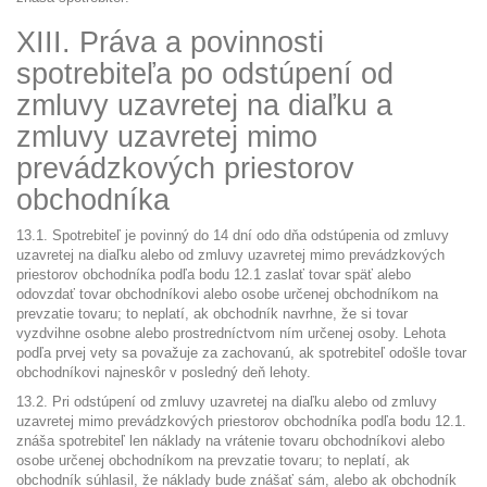
XIII. Práva a povinnosti
spotrebiteľa po odstúpení od
zmluvy uzavretej na diaľku a
zmluvy uzavretej mimo
prevádzkových priestorov
obchodníka
13.1. Spotrebiteľ je povinný do 14 dní odo dňa odstúpenia od zmluvy
uzavretej na diaľku alebo od zmluvy uzavretej mimo prevádzkových
priestorov obchodníka podľa bodu 12.1 zaslať tovar späť alebo
odovzdať tovar obchodníkovi alebo osobe určenej obchodníkom na
prevzatie tovaru; to neplatí, ak obchodník navrhne, že si tovar
vyzdvihne osobne alebo prostredníctvom ním určenej osoby. Lehota
podľa prvej vety sa považuje za zachovanú, ak spotrebiteľ odošle tovar
obchodníkovi najneskôr v posledný deň lehoty.
13.2. Pri odstúpení od zmluvy uzavretej na diaľku alebo od zmluvy
uzavretej mimo prevádzkových priestorov obchodníka podľa bodu 12.1.
znáša spotrebiteľ len náklady na vrátenie tovaru obchodníkovi alebo
osobe určenej obchodníkom na prevzatie tovaru; to neplatí, ak
obchodník súhlasil, že náklady bude znášať sám, alebo ak obchodník