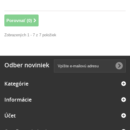
Porovnať (
0
)
Zobrazených 1 - 7 z 7 položiek
Odber noviniek
Kategórie
Informácie
Účet