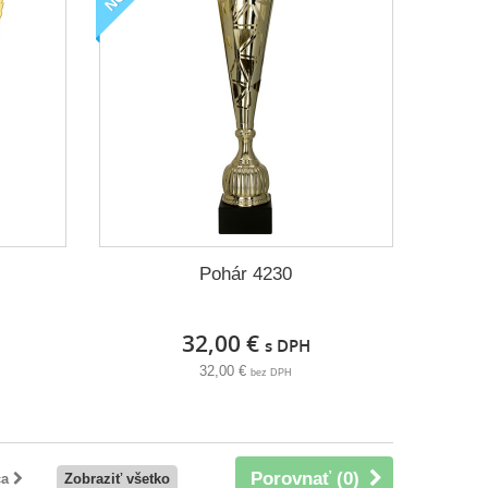
Pohár 4230
32,00 €
s DPH
32,00 €
bez DPH
Porovnať (
0
)
ca
Zobraziť všetko