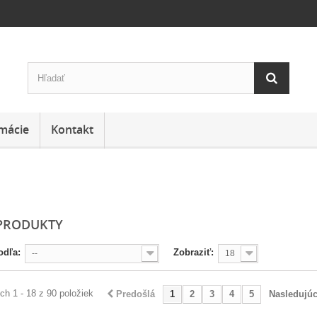
mácie
Kontakt
PRODUKTY
odľa:
Zobraziť:
--
18
h 1 - 18 z 90 položiek
Predošlá
1
2
3
4
5
Nasledujú