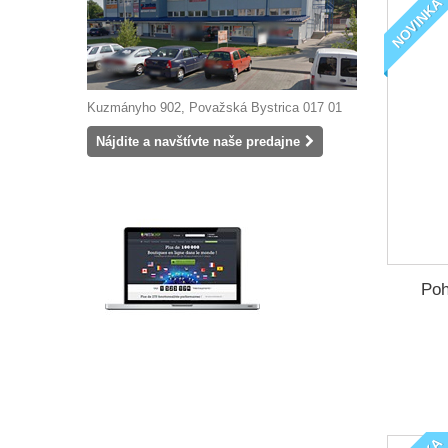
NOVINKA
Kuzmányho 902, Považská Bystrica 017 01
Nájdite a navštívte naše predajne
Poh