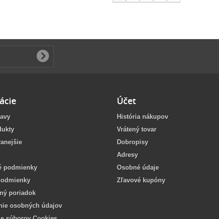
ácie
Účet
ľavy
História nákupov
dukty
Vrátený tovar
anejšie
Dobropisy
Adresy
 podmienky
Osobné údaje
podmienky
Zľavové kupóny
ný poriadok
nie osobných údajov
ie súborov Cookies