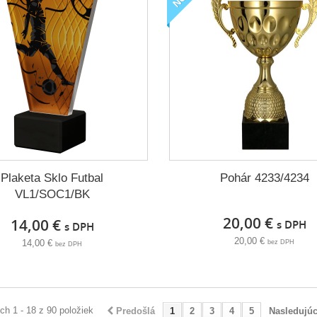
Plaketa Sklo Futbal
Pohár 4233/4234
VL1/SOC1/BK
20,00 €
14,00 €
s DPH
s DPH
20,00 €
14,00 €
bez DPH
bez DPH
h 1 - 18 z 90 položiek
Predošlá
1
2
3
4
5
Nasledujú