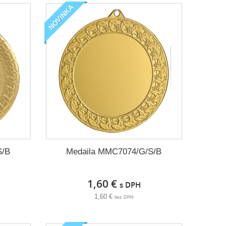
NOVINKA
S/B
Medaila MMC7074/G/S/B
1,60 €
s DPH
1,60 €
bez DPH