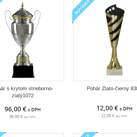
NOVINKA
ár s krytom strieborno-
Pohár Zlato-čierny 83
zlatý1072
12,00 €
96,00 €
s DPH
s DPH
12,00 €
96,00 €
bez DPH
bez DPH