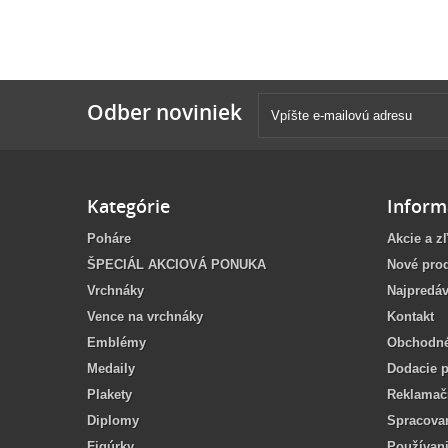
Odber noviniek
Kategórie
Inform
Poháre
Akcie a z
ŠPECIÁL AKCIOVÁ PONUKA
Nové pro
Vrchnáky
Najpredáv
Vence na vrchnáky
Kontakt
Emblémy
Obchodné
Medaily
Dodacie 
Plakety
Reklamač
Diplomy
Spracova
Figúrky
Používan