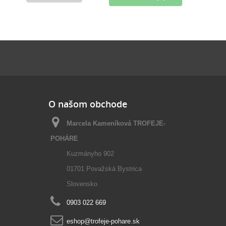
O našom obchode
Marcela Kameníková TROFEJE-
POHÁRE
Kuzmányho 902
01701 Považská Bystrica
Slovensko
0903 022 669
eshop@trofeje-pohare.sk