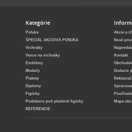
Kategórie
Inform
Poháre
Akcie a z
ŠPECIÁL AKCIOVÁ PONUKA
Nové pro
Vrchnáky
Najpredáv
Vence na vrchnáky
Kontakt
Emblémy
Obchodné
Medaily
Dodacie 
Plakety
Reklamač
Diplomy
Spracova
Figúrky
Používan
Podstavce pod plastové figúrky
Mapa ob
REFERENCIE