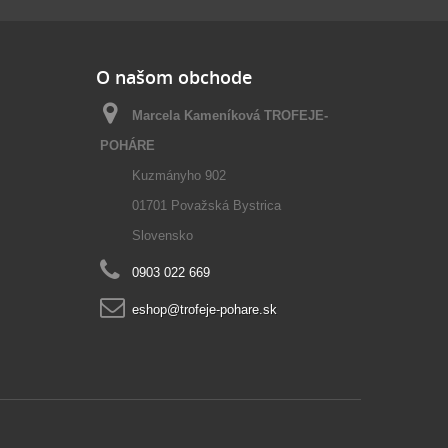
O našom obchode
Marcela Kameníková TROFEJE-
POHÁRE
Kuzmányho 902
01701 Považská Bystrica
Slovensko
0903 022 669
eshop@trofeje-pohare.sk