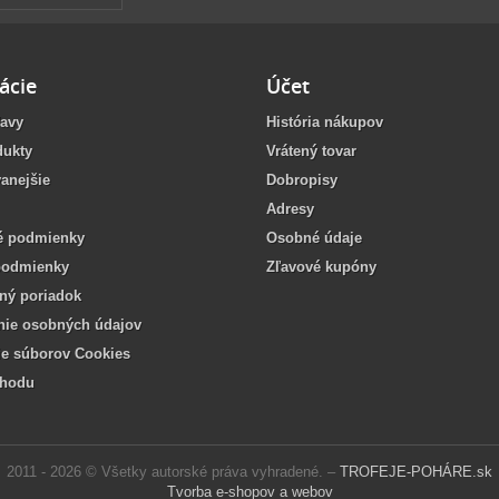
ácie
Účet
ľavy
História nákupov
dukty
Vrátený tovar
anejšie
Dobropisy
Adresy
 podmienky
Osobné údaje
podmienky
Zľavové kupóny
ný poriadok
nie osobných údajov
ie súborov Cookies
chodu
2011 - 2026 © Všetky autorské práva vyhradené. –
TROFEJE-POHÁRE.sk
Tvorba e-shopov a webov