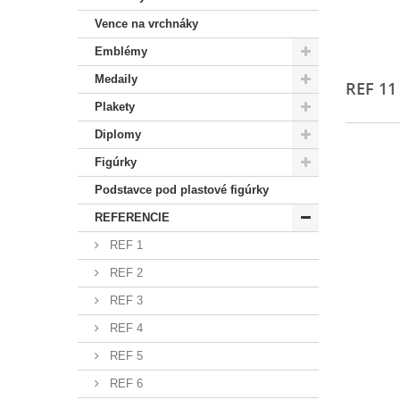
Vence na vrchnáky
Emblémy
Medaily
REF 1
Plakety
Diplomy
Figúrky
Podstavce pod plastové figúrky
REFERENCIE
REF 1
REF 2
REF 3
REF 4
REF 5
REF 6