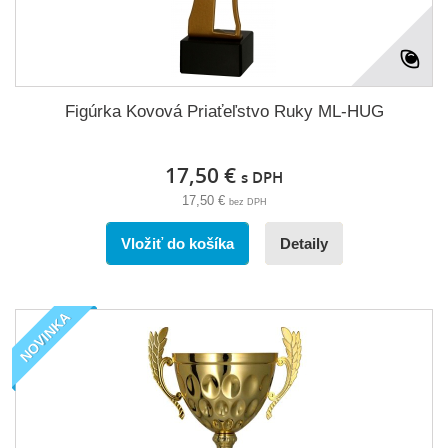
Figúrka Kovová Priaťeľstvo Ruky ML-HUG
17,50 €
s DPH
17,50 €
bez DPH
Vložiť do košíka
Detaily
NOVINKA