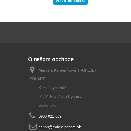
Vložiť do košíka
Vložiť do
O našom obchode
Marcela Kameníková TROFEJE-
POHÁRE
Kuzmányho 902
01701 Považská Bystrica
Slovensko
0903 022 669
eshop@trofeje-pohare.sk