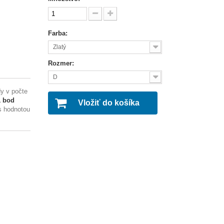
Farba:
Zlatý
Rozmer:
D
y v počte
1
bod
Vložiť do košíka
s hodnotou