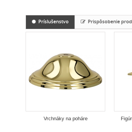
Príslušenstvo
Prispôsobenie prod
Vrchnáky na poháre
Figú