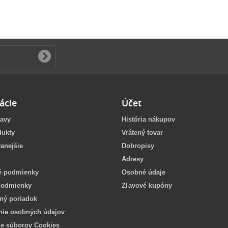
ácie
Účet
ľavy
História nákupov
dukty
Vrátený tovar
anejšie
Dobropisy
Adresy
 podmienky
Osobné údaje
podmienky
Zľavové kupóny
ný poriadok
nie osobných údajov
ie súborov Cookies