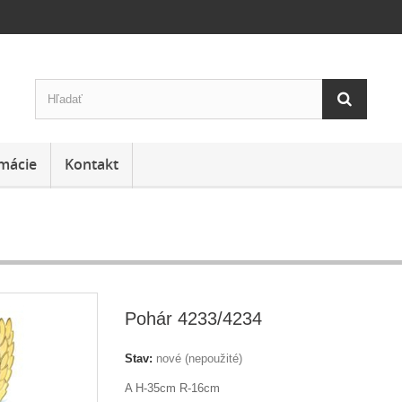
mácie
Kontakt
Pohár 4233/4234
Stav:
nové (nepoužité)
A H-35cm R-16cm