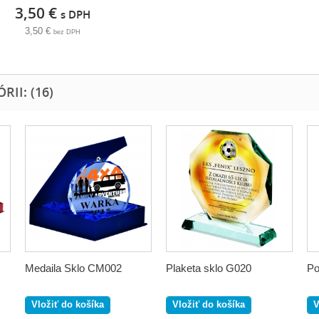
3,50 €
s DPH
3,50 €
bez DPH
II: (16)
Medaila Sklo CM002
Plaketa sklo G020
Po
Vložiť do košíka
Vložiť do košíka
V