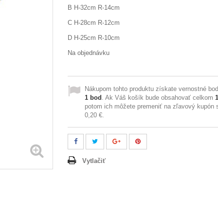
B H-32cm R-14cm
C H-28cm R-12cm
D H-25cm R-10cm
Na objednávku
Nákupom tohto produktu získate vernostné bod
1
bod
. Ak Váš košík bude obsahovať celkom
potom ich môžete premeniť na zľavový kupón 
0,20 €
.
Vytlačiť