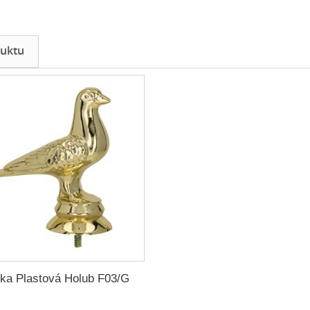
uktu
rka Plastová Holub F03/G