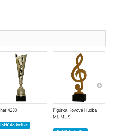
hár 4230
Figúrka Kovová Hudba
Figúrka K
ML-MUS
Priaťeľstvo
ložiť do košíka