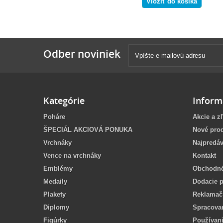
Vložiť do košíka
Odber noviniek
Kategórie
Inform
Poháre
Akcie a z
ŠPECIÁL AKCIOVÁ PONUKA
Nové pro
Vrchnáky
Najpredáv
Vence na vrchnáky
Kontakt
Emblémy
Obchodné
Medaily
Dodacie 
Plakety
Reklamač
Diplomy
Spracova
Figúrky
Používan