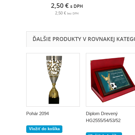
2,50 €
s DPH
2,50 €
bez DPH
ĎALŠIE PRODUKTY V ROVNAKEJ KATEGÓR
Pohár 2094
Diplom Drevený
HG2555/54/53/52
Vložiť do košíka