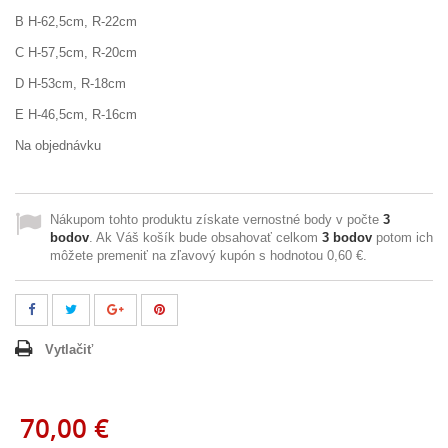
B H-62,5cm, R-22cm
C H-57,5cm, R-20cm
D H-53cm, R-18cm
E H-46,5cm, R-16cm
Na objednávku
Nákupom tohto produktu získate vernostné body v počte
3
bodov
. Ak Váš košík bude obsahovať celkom
3
bodov
potom ich
môžete premeniť na zľavový kupón s hodnotou
0,60 €
.
Vytlačiť
70,00 €