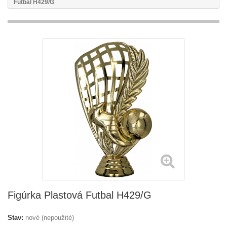
Futbal H429/G
Figúrka Plastová Futbal H429/G
Stav:
nové (nepoužité)