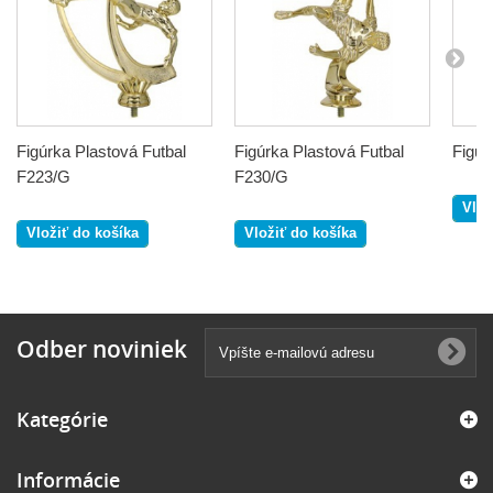
Figúrka Plastová Futbal
Figúrka Plastová Futbal
Figúr
F223/G
F230/G
Vlož
Vložiť do košíka
Vložiť do košíka
Odber noviniek
Kategórie
Informácie