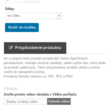
Štítky:
bez štítku
Vložiť do košíka
Prispôsobenie produktu
Ak si prajete tento produkt prispôsobiť Vaším špecifickým
požiadavkám, nahrajte obrázok predlohy, alebo vpíšte text, ktorý bude
na produkt aplikovaný. Takto prispôsobený produkt uložte a potom
vložte do nákupného košíka.
Povolené formáty súborov sú: GIF, JPG a PNG
Obrázky
Zvoľte prosím súbor obrázka z Vášho počítača
Vyberte súbor
Žiadny zvolený súbor