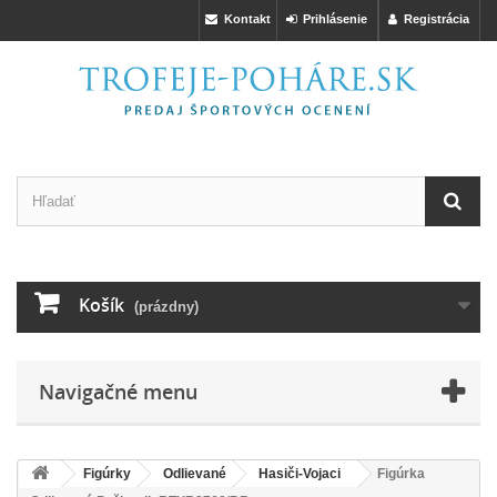
Kontakt
Prihlásenie
Registrácia
Košík
(prázdny)
Navigačné menu
Figúrky
Odlievané
Hasiči-Vojaci
Figúrka