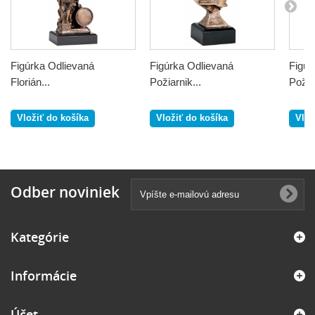
Figúrka Odlievaná
Figúrka Odlievaná
Figúr
Florián...
Požiarnik...
Požiar
Vložiť do košíka
Vložiť do košíka
Vlož
Odber noviniek
Kategórie
Informácie
Účet