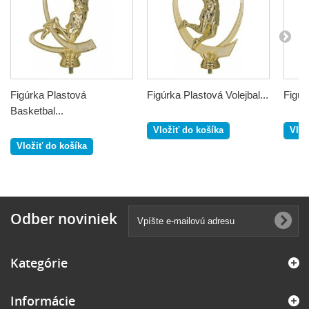
Figúrka Plastová
Figúrka Plastová Volejbal...
Figúr
Basketbal...
Vložiť do košíka
Vlož
Vložiť do košíka
Odber noviniek
Kategórie
Informácie