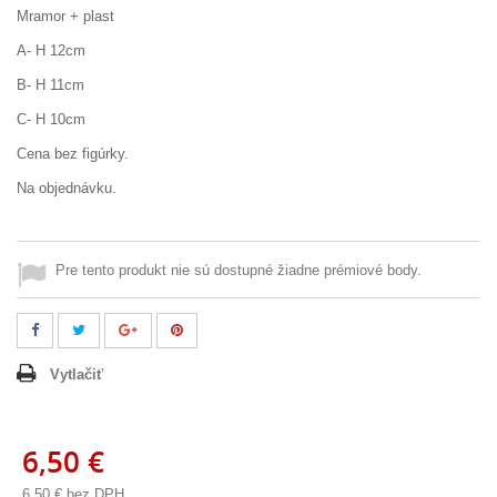
Mramor + plast
A- H 12cm
B- H 11cm
C- H 10cm
Cena bez figúrky.
Na objednávku.
Pre tento produkt nie sú dostupné žiadne prémiové body.
Vytlačiť
6,50 €
6,50 €
bez DPH