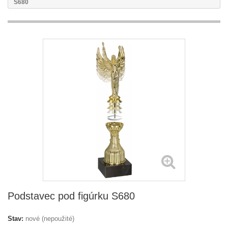
S680
Podstavec pod figúrku S680
Stav:
nové (nepoužité)