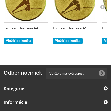
Emblém Hádzaná A4
Emblém Hádzaná A5
Emblé
Vložiť do košíka
Vložiť do košíka
Vlož
Odber noviniek
Kategórie
Informácie