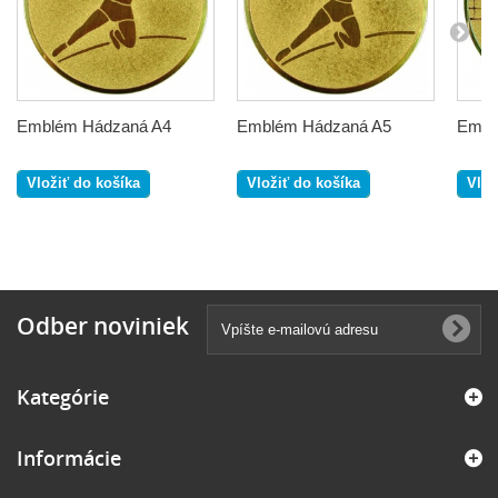
Emblém Hádzaná A4
Emblém Hádzaná A5
Emblé
Vložiť do košíka
Vložiť do košíka
Vlož
Odber noviniek
Kategórie
Informácie