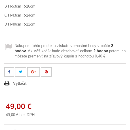
B H-53cm R-16cm
C H-43cm R-14cm
D H-40cm R-12cm
Nákupom tohto produktu získate vernostné body v počte
2
bodov
. Ak Váš košík bude obsahovať celkom
2
bodov
potom ich
môžete premeniť na zľavový kupón s hodnotou
0,40 €
.
Vytlačiť
49,00 €
49,00 €
bez DPH