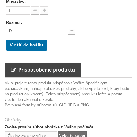
Množstvo:
Rozmer:
D
Vložiť do košíka
Prispôsobenie produktu
Ak si prajete tento produkt prispôsobiť Vaším špecifickým
požiadavkám, nahrajte obrázok predlohy, alebo vpíšte text, ktorý bude
na produkt aplikovaný. Takto prispôsobený produkt uložte a potom
vložte do nákupného košíka.
Povolené formáty súborov sú: GIF, JPG a PNG
Obrázky
Zvoľte prosím súbor obrázka z Vášho počítača
Vyberte súbor
Žiadny zvolený súbor