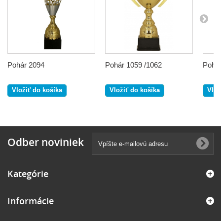
Pohár 2094
Pohár 1059 /1062
Pohár
Vložiť do košíka
Vložiť do košíka
Vlož
Odber noviniek
Kategórie
Informácie