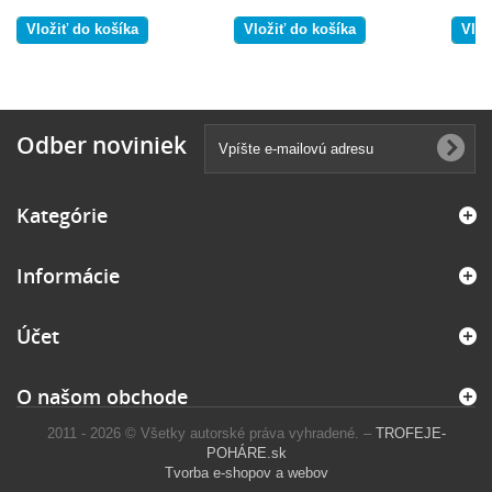
Vložiť do košíka
Vložiť do košíka
Vlož
Odber noviniek
Kategórie
Informácie
Účet
O našom obchode
2011 - 2026 © Všetky autorské práva vyhradené. –
TROFEJE-
POHÁRE.sk
Tvorba e-shopov a webov