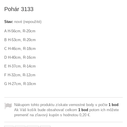
Pohár 3133
Stav:
nové (nepoužité)
A H-56cm, R-20cm
B H-53cm, R-20cm
C H-46cm, R-18cm
D H-40cm, R-16cm
E H-37cm, R-14cm
F H-32cm, R-12cm
G H-27cm, R-10cm
Nákupom tohto produktu získate vernostné body v počte
1
bod
.
Ak Váš košík bude obsahovať celkom
1
bod
potom ich môžete
premeniť na zľavový kupón s hodnotou
0,20 €
.