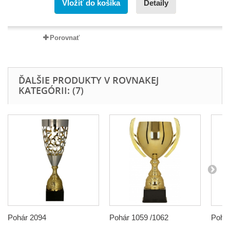
Vložiť do košíka
Detaily
Porovnať
ĎALŠIE PRODUKTY V ROVNAKEJ
KATEGÓRII: (7)
Pohár 2094
Pohár 1059 /1062
Pohár